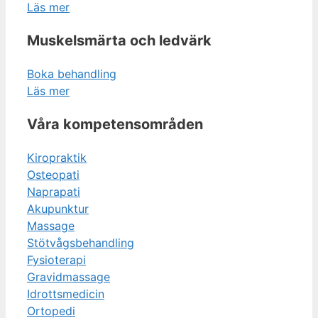
Läs mer
Muskelsmärta och ledvärk
Boka behandling
Läs mer
Våra kompete­nsområden
Kiropraktik
Osteopati
Naprapati
Akupunktur
Massage
Stötvågs­behandling
Fysioterapi
Gravidmassage
Idrottsmedicin
Ortopedi