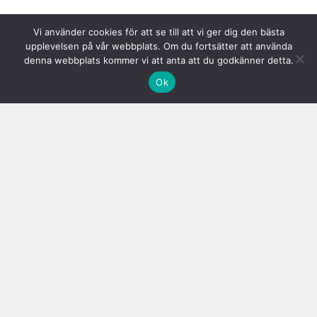
Vi använder cookies för att se till att vi ger dig den bästa
upplevelsen på vår webbplats. Om du fortsätter att använda
denna webbplats kommer vi att anta att du godkänner detta.
Ok
Vad innebär det att man får
spänningshuvudvärk?
Spänningshuvudvärk är orsaken till 90% av all huvudvärk. Symptom
på denna typ av huvudvärk är vanligtvis en molande värk som de allra
flesta upplever någon gång i livet. I de allra flesta fall är värken alltså
av en mild eller måttlig karaktär även om den i vissa fall kan bli
intensiv.
De allra flesta som någon gång drabbats av spänningshuvudvärk