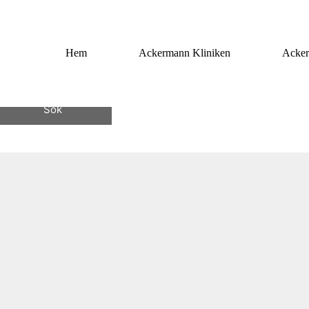
Hem
Ackermann Kliniken
Acker
r efter. Prova att göra en sökning.