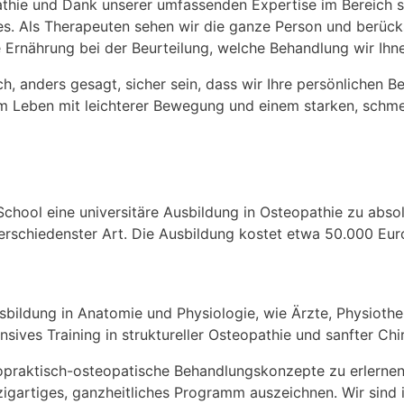
thie und Dank unserer umfassenden Expertise im Bereich si
s. Als Therapeuten sehen wir die ganze Person und berücks
e Ernährung bei der Beurteilung, welche Behandlung wir Ihn
, anders gesagt, sicher sein, dass wir Ihre persönlichen Be
 Leben mit leichterer Bewegung und einem starken, schmer
School eine universitäre Ausbildung in Osteopathie zu abso
erschiedenster Art. Die Ausbildung kostet etwa 50.000 Eu
bildung in Anatomie und Physiologie, wie Ärzte, Physiothe
ives Training in struktureller Osteopathie und sanfter Chi
opraktisch-osteopatische Behandlungskonzepte zu erlernen,
igartiges, ganzheitliches Programm auszeichnen. Wir sind